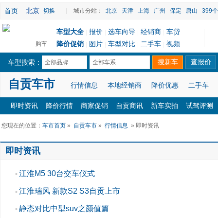
首页
北京
切换
|
城市分站：
北京
天津
上海
广州
保定
唐山
399
车型大全
报价
选车向导
经销商
车贷
|
|
|
|
降价促销
图片
车型对比
二手车
视频
购车
|
|
|
|
车型搜索：
全部品牌
全部车系
自贡车市
行情信息
本地经销商
降价优惠
二手车
即时资讯
降价行情
商家促销
自贡商讯
新车实拍
试驾评测
您现在的位置：
车市首页
»
自贡车市
»
行情信息
» 即时资讯
即时资讯
江淮M5 30台交车仪式
▪
江淮瑞风 新款S2 S3自贡上市
▪
静态对比中型suv之颜值篇
▪