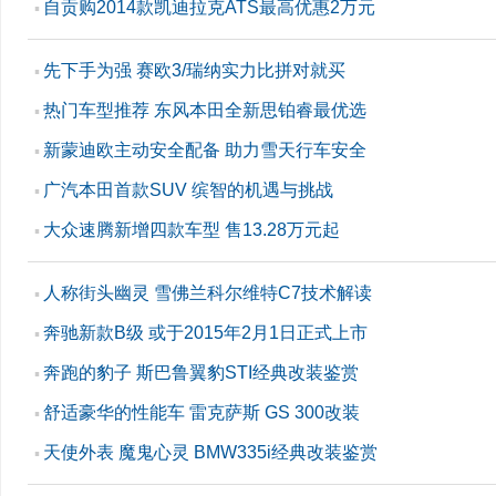
自贡购2014款凯迪拉克ATS最高优惠2万元
▪
先下手为强 赛欧3/瑞纳实力比拼对就买
▪
热门车型推荐 东风本田全新思铂睿最优选
▪
新蒙迪欧主动安全配备 助力雪天行车安全
▪
广汽本田首款SUV 缤智的机遇与挑战
▪
大众速腾新增四款车型 售13.28万元起
▪
人称街头幽灵 雪佛兰科尔维特C7技术解读
▪
奔驰新款B级 或于2015年2月1日正式上市
▪
奔跑的豹子 斯巴鲁翼豹STI经典改装鉴赏
▪
舒适豪华的性能车 雷克萨斯 GS 300改装
▪
天使外表 魔鬼心灵 BMW335i经典改装鉴赏
▪